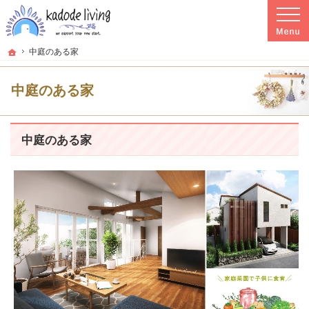
プロの目線からご提案。群馬県高崎市の注文住宅・新築戸建てを手がける工務店な
群馬県高崎市の新築・注文住宅・新築戸建てを手がける工務店ならkadode living
ホーム
中庭のある家
中庭のある家
中庭のある家