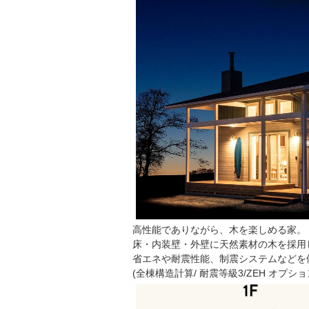
高性能でありながら、木を楽しめる家。
床・内装壁・外壁に天然素材の⽊を採用
省エネや耐震性能、制震システムなどを
(全棟構造計算/ 耐震等級3/ZEH オプショ