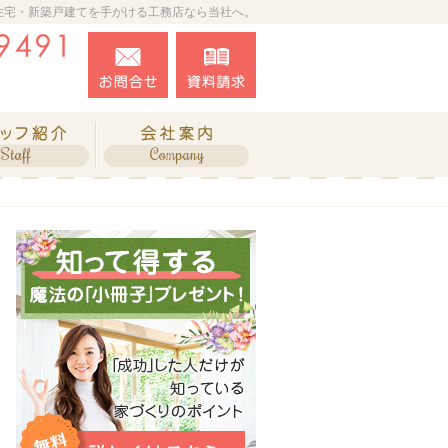
住宅・新築戸建てを手がける工務店なら当社へ。
027-388-9491
お問合せ
資料請求
営業時間9:00～18:00 定休日：水曜日
ね、施工実績
住宅アドバイザーの紹介
会社案内