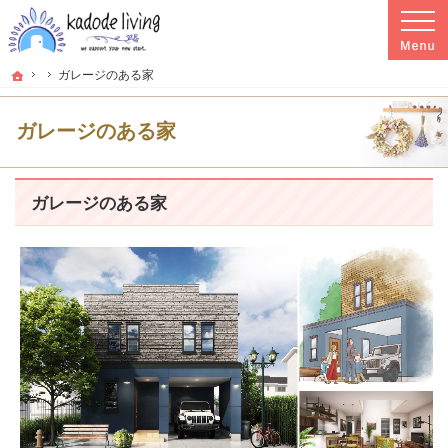
プロの目線からご提案。群馬県高崎市の注文住宅・新築戸建てを手がける工務店な
群馬県高崎市の新築・注文住宅・新築戸建てを手がける工務店ならkadode living
ホーム
ガレージのある家
ガレージのある家
ガレージのある家