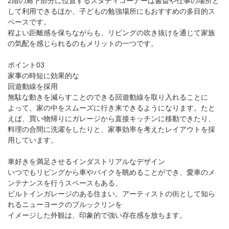
2階の廊下部分に位置するスタディコーナーは書斎や仕事の場所と
して利用できるほか、子どもの勉強場所にもおすすめの多目的ス
ペースです。
程よい距離感を保ちながらも、リビングの吹き抜けを通じて家族
の気配を感じられるのもメリットの一つです。
ポイント03
家事の時短に効果的な
回遊動線を採用
無駄な動きを減らすことのできる回遊動線を取り入れることに
よって、家の中をスムーズに行き来できるようになります。たと
えば、買い物帰りにガレージから直接キッチンに移動できたり、
料理の合間に洗濯をしたりと、家事効率を考えたレイアウトを採
用しています。
車好きを満足させるインダストリアルなデザイン
いつでもリビングから車やバイクを眺めることができ、愛車のメ
ンテナンスを行うスペースもある、
ビルトインガレージのある住まい。アーティストの街として知ら
れるニューヨークのブルックリンを
イメージした外観は、印象的で強い存在感を放ちます。