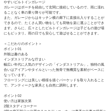
やすいビルトインガレージ
ガレージはポーチを経由して玄関に接続しているので、雨に濡れ
ることなく車の乗り降りが可能です。
また、ガレージからはキッチン横の廊下に直接出入りすることが
できるので、たくさん買い物をしても荷物を楽に運ぶことができ
ます。さらに、広々としたビルトインガレージは子どもの遊び場
にもピッタリ。雨の日でも安心して遊ばせることができます。
＜こだわりのポイント＞
ポイント01
外観は趣のある
インダストリアルな佇まい
幅広い年代に人気のデザインの「インダストリアル」。独特の風
合いはアイアンやタイルといった無骨で無機質な素材がベースに
なっています。
フローリングには美しい模様を描ぐパーケッドを取り入れること
で、アンティークな家具とも自然に調和します。
ポイント02
使い方は家族次第
2階スタディコーナー