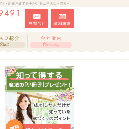
住宅・新築戸建てを手がける工務店なら当社へ。
027-388-9491
お問合せ
資料請求
営業時間9:00～18:00 定休日：水曜日
ね、施工実績
住宅アドバイザーの紹介
会社案内