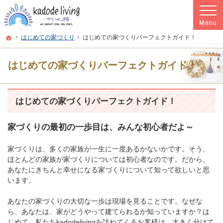
プロの目線からご提案。群馬県高崎市の注文住宅・新築戸建てを手がける工務店な
群馬県高崎市の新築・注文住宅・新築戸建てを手がける工務店ならkadode living
ホーム
はじめての家づくり
はじめての家づくりパーフェクトガイド！
はじめての家づくりパーフェクトガイド！
はじめての家づくりパーフェクトガイド！
家づくりの最初の一歩目は、みんな初心者だよ～
家づくりは、多くの家族が一生に一度あるかないかです。そう、
ほとんどの家族が家づくりについては初心者なのです。だから、
あなたにきちんと幸せになる家づくりについて知って欲しいと思
います。
あなたの家づくりの大切な一歩は現場を見ることです。なぜな
ら、あなたは、家がどうやって建てられるか知っていますか？は
じめて、私たちkadodelivingを訪ねてくるお客様は、大きく分けて